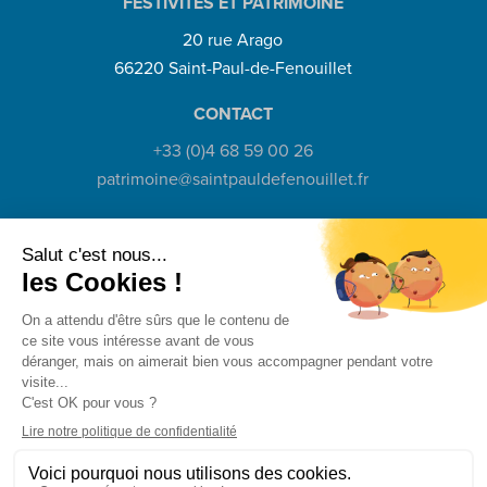
FESTIVITÉS ET PATRIMOINE
20 rue Arago
66220 Saint-Paul-de-Fenouillet
CONTACT
+33 (0)4 68 59 00 26
patrimoine@saintpauldefenouillet.fr
Politique de confidentialité
Plan de site
Mentions
–
–
légales
Bilan RGAA
–
© Mairie Saint-Paul-De-Fenouillet 2025 – Site réalisé
♥
Hybride Conseil
avec
par